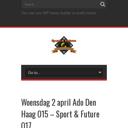
You can use WP menu builder to build menus
Woensdag 2 april Ado Den
Haag O15 – Sport & Future
O17