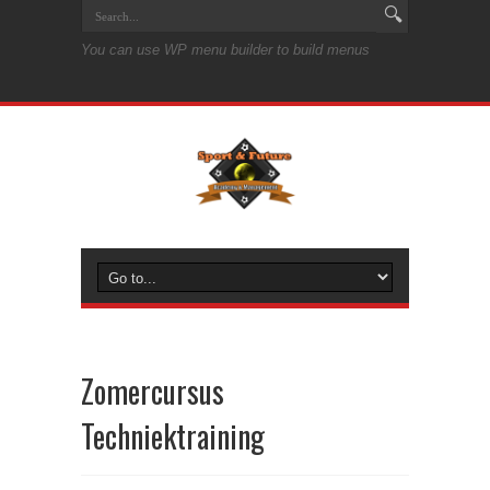
You can use WP menu builder to build menus
Zomercursus
Techniektraining