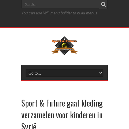
You can use WP menu builder to build menus
Sport & Future gaat kleding
verzamelen voor kinderen in
Syrië