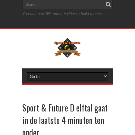
You can use WP menu builder to build menus
Sport & Future D elftal gaat
in de laatste 4 minuten ten
onder