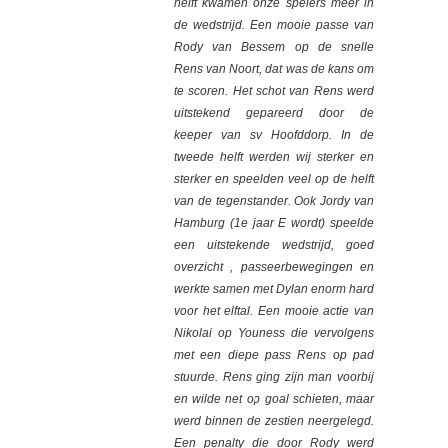
helft kwamen onze spelers meer in
de wedstrijd. Een mooie passe van
Rody van Bessem op de snelle
Rens van Noort, dat was de kans om
te scoren. Het schot van Rens werd
uitstekend gepareerd door de
keeper van sv Hoofddorp. In de
tweede helft werden wij sterker en
sterker en speelden veel op de helft
van de tegenstander. Ook Jordy van
Hamburg (1e jaar E wordt) speelde
een uitstekende wedstrijd, goed
overzicht , passeerbewegingen en
werkte samen met Dylan enorm hard
voor het elftal. Een mooie actie van
Nikolai op Youness die vervolgens
met een diepe pass Rens op pad
stuurde. Rens ging zijn man voorbij
en wilde net op goal schieten, maar
werd binnen de zestien neergelegd.
Een penalty die door Rody werd