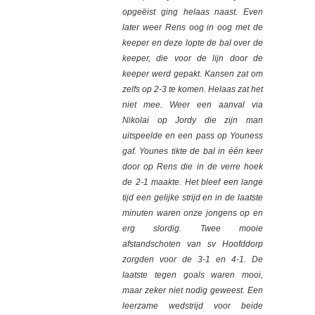
opgeëist ging helaas naast. Even
later weer Rens oog in oog met de
keeper en deze lopte de bal over de
keeper, die voor de lijn door de
keeper werd gepakt. Kansen zat om
zelfs op 2-3 te komen. Helaas zat het
niet mee. Weer een aanval via
Nikolai op Jordy die zijn man
uitspeelde en een pass op Youness
gaf. Younes tikte de bal in één keer
door op Rens die in de verre hoek
de 2-1 maakte. Het bleef een lange
tijd een gelijke strijd en in de laatste
minuten waren onze jongens op en
erg slordig. Twee mooie
afstandschoten van sv Hoofddorp
zorgden voor de 3-1 en 4-1. De
laatste tegen goals waren mooi,
maar zeker niet nodig geweest. Een
leerzame wedstrijd voor beide