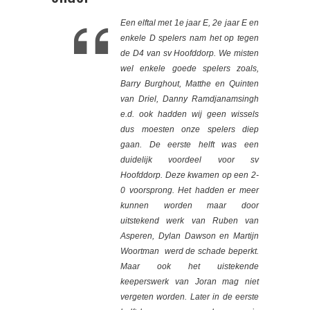
Een elftal met 1e jaar E, 2e jaar E en
enkele D spelers nam het op tegen
de D4 van sv Hoofddorp. We misten
wel enkele goede spelers zoals,
Barry Burghout, Matthe en Quinten
van Driel, Danny Ramdjanamsingh
e.d. ook hadden wij geen wissels
dus moesten
onze spelers diep
gaan. De eerste helft was een
duidelijk voordeel voor sv
Hoofddorp. Deze kwamen op een 2-
0 voorsprong. Het hadden er meer
kunnen worden maar door
uitstekend werk van Ruben van
Asperen, Dylan Dawson en Martijn
Woortman werd de schade beperkt.
Maar ook het uistekende
keeperswerk van Joran mag niet
vergeten worden. Later in de eerste