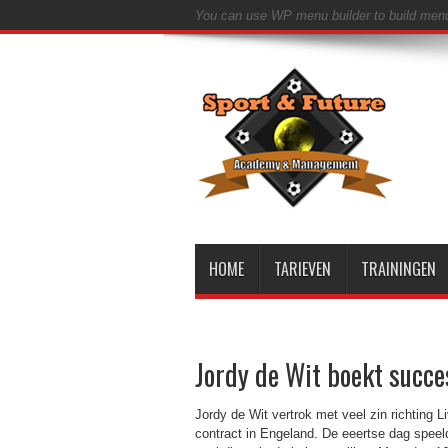
You can use WP menu builder to build men
HOME
TARIEVEN
TRAININGEN
Jordy de Wit boekt succe
Jordy de Wit vertrok met veel zin richting 
contract in Engeland. De eeertse dag speel