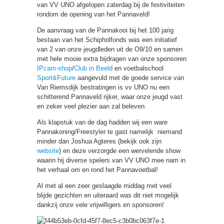
van VV UNO afgelopen zaterdag bij de festiviteiten
rondom de opening van het Pannaveld!
De aanvraag van de Pannakooi bij het 100 jarig
bestaan van het Schipholfonds was een initiatief
van 2 van onze jeugdleden uit de O9/10 en samen
met hele mooie extra bijdragen van onze sponsoren
IPcam-shop
/
Club in Beeld
en voetbalschool
Sport&Future
aangevuld met de goede service van
Van Riemsdijk bestratingen is vv UNO nu een
schitterend Pannaveld rijker, waar onze jeugd vast
en zeker veel plezier aan zal beleven.
Als klapstuk van de dag hadden wij een ware
Pannakoning/Freestyler te gast namelijk niemand
minder dan Joshua Agteres (bekijk ook zijn
website
) en deze verzorgde een wervelende show
waarin hij diverse spelers van VV UNO mee nam in
het verhaal om en rond het Pannavoetbal!
Al met al een zeer geslaagde middag met veel
blijde gezichten en uiteraard was dit niet mogelijk
dankzij onze vele vrijwilligers en sponsoren!